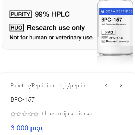
Početna
/
Peptidi prodaja
/
peptidi
BPC-157
(
1
recenzija korisnika)
3.000
рсд