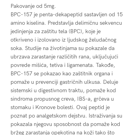
Pakovanje od 5mg.
BPC-157 je penta-dekapeptid sastavljen od 15
amino kiselina. Predstavlja delimičnu sekvencu
jedinjenja za zaštitu tela (BPC), koje je
otkriveno i izolovano iz ljudskog želudačnog
soka. Studije na životinjama su pokazale da
ubrzava zarastanje različitih rana, uključujući
povrede mišića, tetiva i ligamenata. Takođe,
BPC-157 se pokazao kao zaštitnik organa i
pomaže u prevenciji gastričnih ulkusa. Deluje
sistemski u digestivnom traktu, pomaže kod
sindroma propusnog creva, IBS-a, grčeva u
stomaku i Kronove bolesti. Ovaj peptid je
poznat po analgetskom dejstvu. Istraživanja su
pokazala njegovu sposobnost da pomaže kod
bržeg zarastanja opekotina na koži tako što