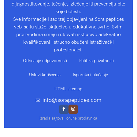
dijagnostikovanje, lečenje, izlečenje ili prevenciju bilo
koje bolesti.
Sve informacije i sadržaj objavljeni na Sora peptides
veb-sajtu služe isključivo u edukativne svrhe. Svim
proizvodima smeju rukovati isključivo adekvatno
kvalifikovani i stručno obučeni istraživački
profesionalci.
Odricanje odgovornosti
Politika privatnosti
Uslovi korišćenja
Isporuka i plaćanje
HTML sitemap
info@sorapeptides.com
izrada sajtova i online prodavnica