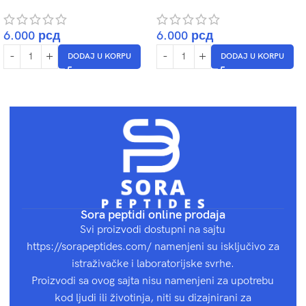
6.000
рсд
6.000
рсд
DODAJ U KORPU
DODAJ U KORPU
Sora peptidi online prodaja
Svi proizvodi dostupni na sajtu
https://sorapeptides.com/ namenjeni su isključivo za
istraživačke i laboratorijske svrhe.
Proizvodi sa ovog sajta nisu namenjeni za upotrebu
kod ljudi ili životinja, niti su dizajnirani za