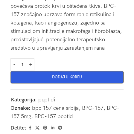
povećava protok krvi u oštećena tkiva. BPC-
157 značajno ubrzava formiranje retikulina i
kolagena, kao i angiogenezu, zajedno sa
stimulacijom infiltracije makrofaga i fibroblasta,
predstavljajući potencijalno terapeutsko
sredstvo u upravljanju zarastanjem rana
DODAJ U KORPU
Kategorija:
peptidi
Oznake:
bpc 157 cena srbija
,
BPC-157
,
BPC-
157 5mg
,
BPC-157 peptid
Delite: