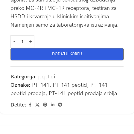
preko MC-4R i MC-1R receptora, testiran za
HSDD i krvarenje u kliničkim ispitivanjima.
Namenjen samo za laboratorijska istraživanja.
DODAJ U KORPU
Kategorija:
peptidi
Oznake:
PT-141
,
PT-141 peptid
,
PT-141
peptid prodaja
,
PT-141 peptid prodaja srbija
Delite: