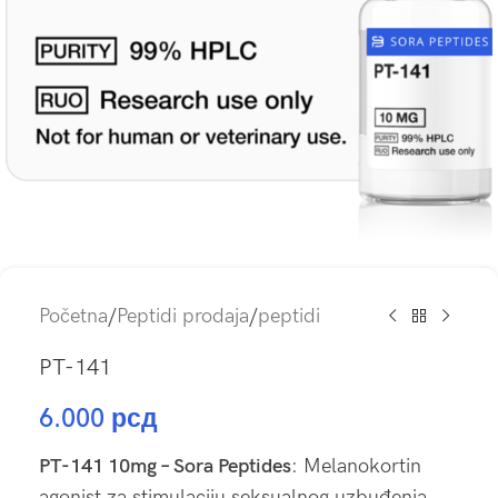
Početna
/
Peptidi prodaja
/
peptidi
PT-141
6.000
рсд
PT-141 10mg – Sora Peptides
: Melanokortin
agonist za stimulaciju seksualnog uzbuđenja