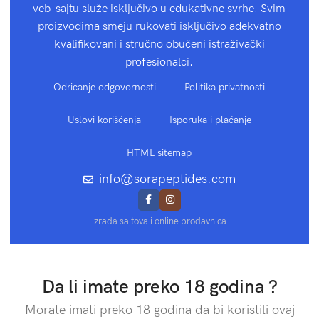
veb-sajtu služe isključivo u edukativne svrhe. Svim
proizvodima smeju rukovati isključivo adekvatno
kvalifikovani i stručno obučeni istraživački
profesionalci.
Odricanje odgovornosti
Politika privatnosti
Uslovi korišćenja
Isporuka i plaćanje
HTML sitemap
info@sorapeptides.com
izrada sajtova i online prodavnica
Da li imate preko 18 godina ?
Morate imati preko 18 godina da bi koristili ovaj