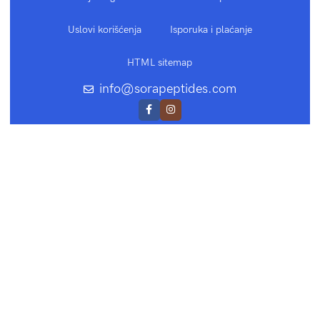
Uslovi korišćenja
Isporuka i plaćanje
HTML sitemap
info@sorapeptides.com
izrada sajtova i online prodavnica
Da li imate preko 18 godina ?
Morate imati preko 18 godina da bi koristili ovaj
sajt. Potvrdite svoje godište da udjete na sajt
IMAM 18 ILI VIŠE GODINA
MLAĐA SAM OD 18 GODINA